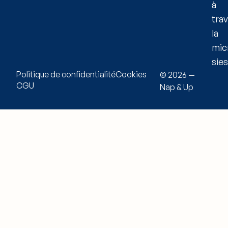
à
tra
la
mic
sies
Politique de confidentialité
Cookies
© 2026 —
CGU
Nap & Up