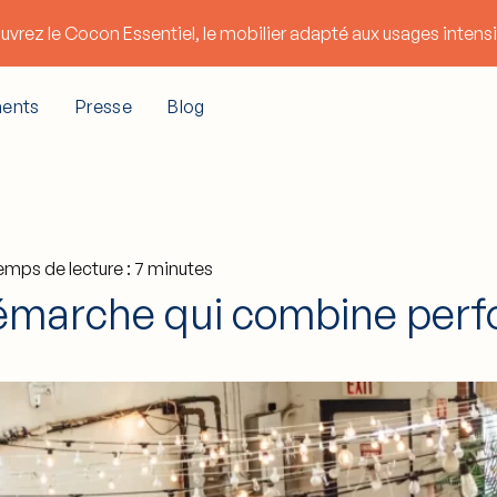
uvrez le
Cocon Essentiel
, le mobilier adapté aux usages intensi
ents
Presse
Blog
emps de lecture : 7 minutes
émarche qui combine perf