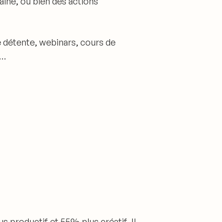
aine, ou bien des actions
 détente, webinars, cours de
x…
us productif et 55% plus créatif
. Il