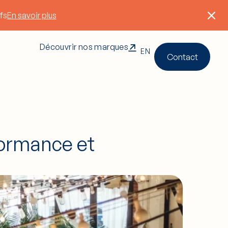
fs
En savoir plus
Découvrir nos marques
EN
Contact
ormance et