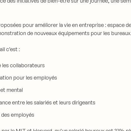
e des initiatives de bien-être sur une journée, une sem
roposées pour améliorer la vie en entreprise
: espace de
démonstration de nouveaux équipements pour les bureau
l c’est :
 les collaborateurs
ation
pour les employés
et mental
iance
entre les salariés et leurs dirigeants
n des employés
par le MIT et Harvard, qu’
un salarié heureux est 31% pl