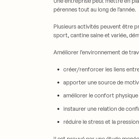
Une entreprise peut mettre en plac
pérennes tout au long de l’année.
Plusieurs activités peuvent être p
sport, cantine saine et variée, 
Améliorer l’environnement de travai
créer/
renforcer les liens
entre
apporter une
source de motiv
améliorer le confort
physique 
instaurer une relation de conf
réduire le stress
et la pressio
Il est prouvé par une étude menée 