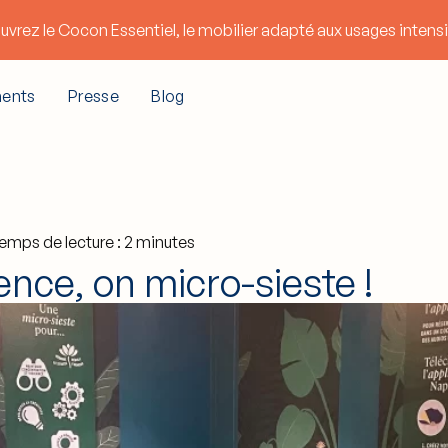
uvrez le
Cocon Essentiel
, le mobilier adapté aux usages intensi
ents
Presse
Blog
emps de lecture : 2 minutes
ence, on micro-sieste !